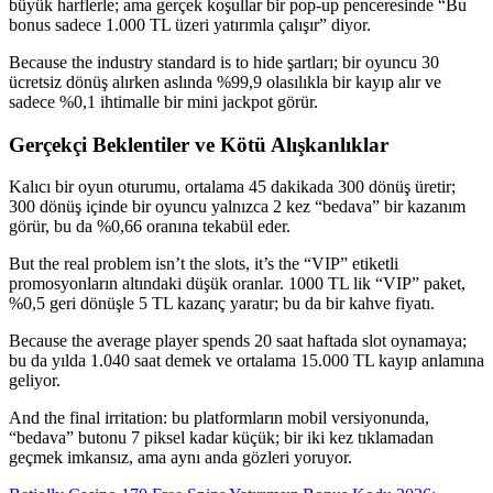
büyük harflerle; ama gerçek koşullar bir pop-up penceresinde “Bu
bonus sadece 1.000 TL üzeri yatırımla çalışır” diyor.
Because the industry standard is to hide şartları; bir oyuncu 30
ücretsiz dönüş alırken aslında %99,9 olasılıkla bir kayıp alır ve
sadece %0,1 ihtimalle bir mini jackpot görür.
Gerçekçi Beklentiler ve Kötü Alışkanlıklar
Kalıcı bir oyun oturumu, ortalama 45 dakikada 300 dönüş üretir;
300 dönüş içinde bir oyuncu yalnızca 2 kez “bedava” bir kazanım
görür, bu da %0,66 oranına tekabül eder.
But the real problem isn’t the slots, it’s the “VIP” etiketli
promosyonların altındaki düşük oranlar. 1000 TL lik “VIP” paket,
%0,5 geri dönüşle 5 TL kazanç yaratır; bu da bir kahve fiyatı.
Because the average player spends 20 saat haftada slot oynamaya;
bu da yılda 1.040 saat demek ve ortalama 15.000 TL kayıp anlamına
geliyor.
And the final irritation: bu platformların mobil versiyonunda,
“bedava” butonu 7 piksel kadar küçük; bir iki kez tıklamadan
geçmek imkansız, ama aynı anda gözleri yoruyor.