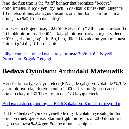
And the first trap is the “gift” banner that promises “bedava”
döndürmeler. Birçok yeni oyuncu, 5 dakikalık bir reklam izleyince
10 ücretsiz dönüş alacağını düşünür, ama bu dönüşlerin ortalama
dönüş hızı %0,15’ten daha düşük.
Örnek vermek gerekirse, 2022’de Betsson’ın “VIP” kampanyasında
50 liralık bir bonus, 5.000 TL kayıplı bir oyuncuya karşılık sadece
0,03% geri dönüş sağladı. Bu, bir çiflikteki tavukların yumurtlaması
ihtimali gibi düşük bir olasılık.
milyar.com casino bedava para yatırımsız 2026: Kötü Niyetli
Promoların Soğuk Gerçeği
Bedava Oyunların Ardındaki Matematik
Her slot bir rastgele sayı üreteci (RNG) ile çalışır ve volatilite %70’e
yakın bir oyunda, bir oyuncunun 1.000 TL yatırdığı bir seansın
ortalama kaybı 730 TL olur; bu da %73 kayıp demek.
Bedava casino oyunu oyna: Kötü Şakalar ve Kırık Promosyonlar
But the “bedava” çarklar genellikle düşük volatiliteye sahiptir; bir
örnek vermek gerekirse, Starburst gibi bir oyun, 25.000 döndürme
başına yalnızca %2,4 geri ödeme oranına sahiptir.