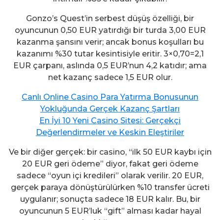
Gonzo’s Quest’in serbest düşüş özelliği, bir
oyuncunun 0,50 EUR yatırdığı bir turda 3,00 EUR
kazanma şansını verir; ancak bonus koşulları bu
kazanımı %30 tutar kesintisiyle eritir. 3×0,70=2,1
EUR çarpanı, aslında 0,5 EUR’nun 4,2 katıdır; ama
net kazanç sadece 1,5 EUR olur.
Canlı Online Casino Para Yatırma Bonusunun
Yokluğunda Gerçek Kazanç Şartları
En İyi 10 Yeni Casino Sitesi: Gerçekçi
Değerlendirmeler ve Keskin Eleştiriler
Ve bir diğer gerçek: bir casino, “ilk 50 EUR kaybı için
20 EUR geri ödeme” diyor, fakat geri ödeme
sadece “oyun içi kredileri” olarak verilir. 20 EUR,
gerçek paraya dönüştürülürken %10 transfer ücreti
uygulanır; sonuçta sadece 18 EUR kalır. Bu, bir
oyuncunun 5 EUR’luk “gift” alması kadar hayal