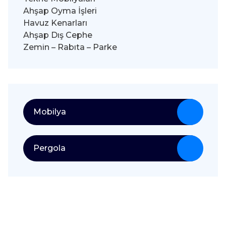
Ahşap Oyma İşleri
Havuz Kenarları
Ahşap Dış Cephe
Zemin – Rabıta – Parke
Mobilya
Pergola