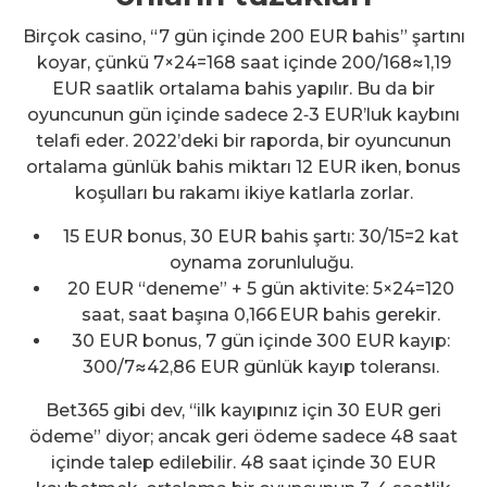
Birçok casino, “7 gün içinde 200 EUR bahis” şartını
koyar, çünkü 7×24=168 saat içinde 200/168≈1,19
EUR saatlik ortalama bahis yapılır. Bu da bir
oyuncunun gün içinde sadece 2‑3 EUR’luk kaybını
telafi eder. 2022’deki bir raporda, bir oyuncunun
ortalama günlük bahis miktarı 12 EUR iken, bonus
koşulları bu rakamı ikiye katlarla zorlar.
15 EUR bonus, 30 EUR bahis şartı: 30/15=2 kat
oynama zorunluluğu.
20 EUR “deneme” + 5 gün aktivite: 5×24=120
saat, saat başına 0,166 EUR bahis gerekir.
30 EUR bonus, 7 gün içinde 300 EUR kayıp:
300/7≈42,86 EUR günlük kayıp toleransı.
Bet365 gibi dev, “ilk kayıpınız için 30 EUR geri
ödeme” diyor; ancak geri ödeme sadece 48 saat
içinde talep edilebilir. 48 saat içinde 30 EUR