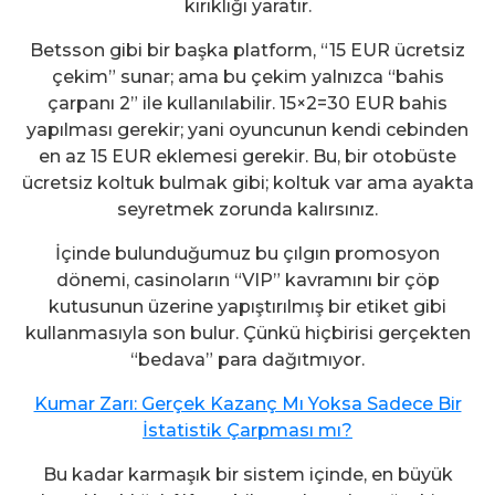
kırıklığı yaratır.
Betsson gibi bir başka platform, “15 EUR ücretsiz
çekim” sunar; ama bu çekim yalnızca “bahis
çarpanı 2” ile kullanılabilir. 15×2=30 EUR bahis
yapılması gerekir; yani oyuncunun kendi cebinden
en az 15 EUR eklemesi gerekir. Bu, bir otobüste
ücretsiz koltuk bulmak gibi; koltuk var ama ayakta
seyretmek zorunda kalırsınız.
İçinde bulunduğumuz bu çılgın promosyon
dönemi, casinoların “VIP” kavramını bir çöp
kutusunun üzerine yapıştırılmış bir etiket gibi
kullanmasıyla son bulur. Çünkü hiçbirisi gerçekten
“bedava” para dağıtmıyor.
Kumar Zarı: Gerçek Kazanç Mı Yoksa Sadece Bir
İstatistik Çarpması mı?
Bu kadar karmaşık bir sistem içinde, en büyük