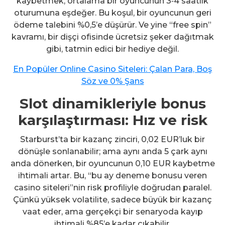
kaybetmek, ortalama bir oyuncunun 3‑4 saatlik
oturumuna eşdeğer. Bu koşul, bir oyuncunun geri
ödeme talebini %0,5’e düşürür. Ve yine “free spin”
kavramı, bir dişçi ofisinde ücretsiz şeker dağıtmak
gibi, tatmin edici bir hediye değil.
En Popüler Online Casino Siteleri: Çalan Para, Boş
Söz ve 0% Şans
Slot dinamikleriyle bonus
karşılaştırması: Hız ve risk
Starburst’ta bir kazanç zinciri, 0,02 EUR’luk bir
dönüşle sonlanabilir; ama aynı anda 5 çark aynı
anda dönerken, bir oyuncunun 0,10 EUR kaybetme
ihtimali artar. Bu, “bu ay deneme bonusu veren
casino siteleri”nin risk profiliyle doğrudan paralel.
Çünkü yüksek volatilite, sadece büyük bir kazanç
vaat eder, ama gerçekçi bir senaryoda kayıp
ihtimali %85’e kadar çıkabilir.