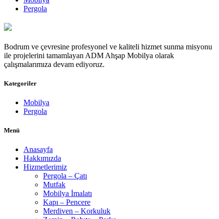
Pergola
Bodrum ve çevresine profesyonel ve kaliteli hizmet sunma misyonu
ile projelerini tamamlayan ADM Ahşap Mobilya olarak
çalışmalarımıza devam ediyoruz.
Kategoriler
Mobilya
Pergola
Menü
Anasayfa
Hakkımızda
Hizmetlerimiz
Pergola – Çatı
Mutfak
Mobilya İmalatı
Kapı – Pencere
Merdiven – Korkuluk