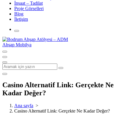
İnşaat – Tadilat
Proje Görselleri
Blog
İletişim
Casino Alternatif Link: Gerçekte Ne
Kadar Değer?
Ana sayfa
>
Casino Alternatif Link: Gerçekte Ne Kadar Değer?