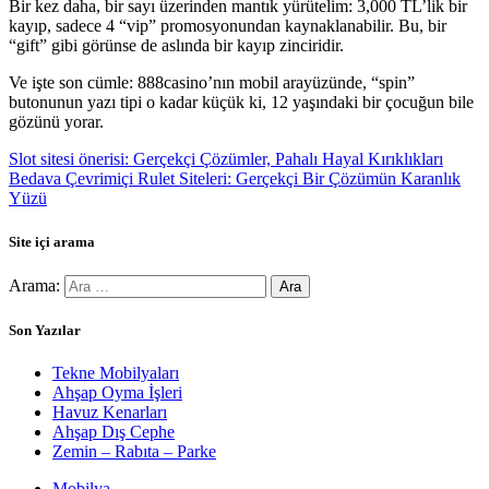
Bir kez daha, bir sayı üzerinden mantık yürütelim: 3,000 TL’lik bir
kayıp, sadece 4 “vip” promosyonundan kaynaklanabilir. Bu, bir
“gift” gibi görünse de aslında bir kayıp zinciridir.
Ve işte son cümle: 888casino’nın mobil arayüzünde, “spin”
butonunun yazı tipi o kadar küçük ki, 12 yaşındaki bir çocuğun bile
gözünü yorar.
Slot sitesi önerisi: Gerçekçi Çözümler, Pahalı Hayal Kırıklıkları
Bedava Çevrimiçi Rulet Siteleri: Gerçekçi Bir Çözümün Karanlık
Yüzü
Site içi arama
Arama:
Son Yazılar
Tekne Mobilyaları
Ahşap Oyma İşleri
Havuz Kenarları
Ahşap Dış Cephe
Zemin – Rabıta – Parke
Mobilya