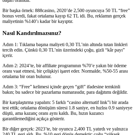
başarı oranıdır.
Bir başka örnek: 888casino, 2020’de 2,500 oyuncuya 50 TL “free”
bonus verdi, fakat ortalama kayıp 62 TL idi. Bu, reklamın gerçek
maliyetinin %140’ı kadar bir kayıptır.
Nasıl Kandırılmazsınız?
Adım 1: Tıklama başına maliyeti 0,30 TL’nin altında tutan linkleri
tercih edin. Çünkü 0,30 TL’nin üzerindeki çoğu, gizli “kâr payı”
içerir.
Adım 2: 2024’te, bir affiliate programının %70’e yakın bir ödeme
oranı vaat etmesi, bir çelişkiyi işaret eder. Normalde, %50-55 arası
ortalama bir oran bulunur.
Adım 3: “Free” kelimesi içinde geçen “gift” ifadesine temkinli
bakın; bu sadece bir pazarlama numarasıdır, para dağıtımı değildir.
Bir karşılaştırma yapalım: 5 farklı “casino alternatif link”i bir arada
test ettik; ortalama dönüşüm süresi 1.8 saniye, en hızlısı 0.9 saniyeye
düştü, ama kazanç oranı aynı kaldı. Bu, hızın kazancı
garantilemediğini açıkça gösterir.
Bir diğer gerçek: 2023’te, bir oyuncu 2,400 TL yatırdı ve yalnızca
240 TL geri aldı. Bu, %10 geri dönüş demektir; çoğu “yüksek