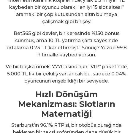
İnternetin karanlık köşelerinde, yıllık 2.3 milyar TL
kaybeden bir oyuncu olarak, “en iyi 15 slot sitesi”
aramak, bir çöp kutusundan altın bulmaya
çalışmak gibi bir şey.
Bet365 gibi devler, bir keresinde %150 bonus
sunmuş, ama 10 TL yatırma şartı sayesinde
ortalama 0.23 TL kâr ettirmişti. Sonuç? Yüzde 99.8
ihtimalle kaybediyorsun.
Ve bir başka örnek: 777Casino’nun “VIP” paketinde,
5.000 TL lik bir çekiliş var; ancak bu, sadece 0.04%
oyuncunun erişebildiği bir seviyede.
Hızlı Dönüşüm
Mekanizması: Slotların
Matematiği
Starburst’ın 96.1% RTP’si, bir otobüs durağında
bekleyen bir taksi şoföründen daha düşük bir