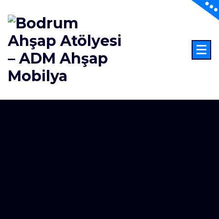
İçeriğe
geç