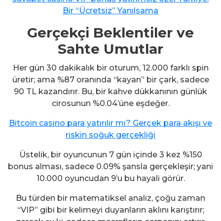
Bir “Ücretsiz” Yanılsama
Gerçekçi Beklentiler ve
Sahte Umutlar
Her gün 30 dakikalık bir oturum, 12.000 farklı spin
üretir; ama %87 oranında “kayan” bir çark, sadece
90 TL kazandırır. Bu, bir kahve dükkanının günlük
cirosunun %0.04’üne eşdeğer.
Bitcoin casino para yatırılır mı? Gerçek para akışı ve
riskin soğuk gerçekliği
Üstelik, bir oyuncunun 7 gün içinde 3 kez %150
bonus alması, sadece 0.09% şansla gerçekleşir; yani
10.000 oyuncudan 9’u bu hayali görür.
Bu türden bir matematiksel analiz, çoğu zaman
“VIP” gibi bir kelimeyi duyanların aklını karıştırır;