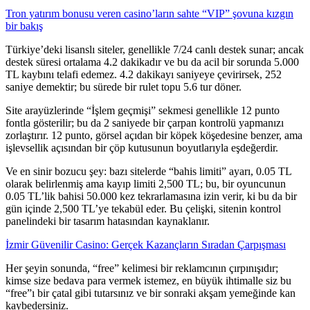
Tron yatırım bonusu veren casino’ların sahte “VIP” şovuna kızgın
bir bakış
Türkiye’deki lisanslı siteler, genellikle 7/24 canlı destek sunar; ancak
destek süresi ortalama 4.2 dakikadır ve bu da acil bir sorunda 5.000
TL kaybını telafi edemez. 4.2 dakikayı saniyeye çevirirsek, 252
saniye demektir; bu sürede bir rulet topu 5.6 tur döner.
Site arayüzlerinde “İşlem geçmişi” sekmesi genellikle 12 punto
fontla gösterilir; bu da 2 saniyede bir çarpan kontrolü yapmanızı
zorlaştırır. 12 punto, görsel açıdan bir köpek köşedesine benzer, ama
işlevsellik açısından bir çöp kutusunun boyutlarıyla eşdeğerdir.
Ve en sinir bozucu şey: bazı sitelerde “bahis limiti” ayarı, 0.05 TL
olarak belirlenmiş ama kayıp limiti 2,500 TL; bu, bir oyuncunun
0.05 TL’lik bahisi 50.000 kez tekrarlamasına izin verir, ki bu da bir
gün içinde 2,500 TL’ye tekabül eder. Bu çelişki, sitenin kontrol
panelindeki bir tasarım hatasından kaynaklanır.
İzmir Güvenilir Casino: Gerçek Kazançların Sıradan Çarpışması
Her şeyin sonunda, “free” kelimesi bir reklamcının çırpınışıdır;
kimse size bedava para vermek istemez, en büyük ihtimalle siz bu
“free”ı bir çatal gibi tutarsınız ve bir sonraki akşam yemeğinde kan
kaybedersiniz.