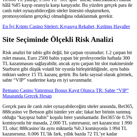
hâlâ %85 kayıp oranıyla karşı karşıyadır. Bu yüzden gerçek para ile
canlı rulet oynayabileceğim siteler listesini oluştururken,
promosyonların gerçekçi olmadığına odaklanmak gerekir.
En İyi Kripto Casino Siteleri: Kıyasıya Rekabet, Kırılmış Hayaller
Site Seçiminde Ölçekli Risk Analizi
Risk analizi bir tablo gibi değil, bir çarpan oyunudur; 1.2 çarpan bir
rulet masası, Euro 2500 bahis yapan bir profesyonelin haftada 300
TL kazanmasını sağlayabilir, ancak aynı çarpan bir slot makinesinde
Starburst gibi düşük volatil bir oyunla birleştirildiğinde, aynı bahis
miktarı sadece 15 TL kazanç getirir. Bu farkı sayısal olarak görmek,
sahte “VIP” vaatlerine karşı en iyi savunmadır.
Betnano Casino Yatırımsız Bonus Kayıt Olunca TR: Sahte “VIP”
Masasında Gerçek Hesap
Gerçek para ile canlı rulet oynayabileceğim siteler arasında, Bet365,
888casino ve Betsson gibi isimler yer alır; fakat her birinin sunmuş
olduğu “kayıpsız bahis” koşulu birer yanılsamadır. Bet365’de 0.5%
komisyonlu bir masada, 2.000 TL yatırırsanız, net kazancınız 1.990
TL olur; 888casino’da aynı miktarda %0.3 komisyonla 1.994 TL
kazanırsınız. 0.006 TL’lik fark, yıllık bazda 72 TL’ye kadar