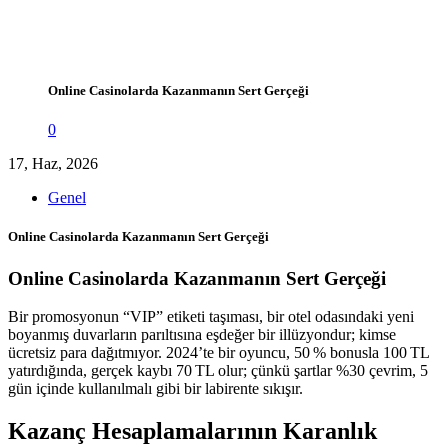
Online Casinolarda Kazanmanın Sert Gerçeği
0
17, Haz, 2026
Genel
Online Casinolarda Kazanmanın Sert Gerçeği
Online Casinolarda Kazanmanın Sert Gerçeği
Bir promosyonun “VIP” etiketi taşıması, bir otel odasındaki yeni
boyanmış duvarların parıltısına eşdeğer bir illüzyondur; kimse
ücretsiz para dağıtmıyor. 2024’te bir oyuncu, 50 % bonusla 100 TL
yatırdığında, gerçek kaybı 70 TL olur; çünkü şartlar %30 çevrim, 5
gün içinde kullanılmalı gibi bir labirente sıkışır.
Kazanç Hesaplamalarının Karanlık