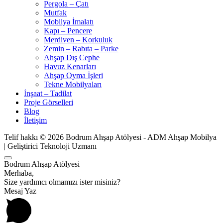
Pergola – Çatı
Mutfak
Mobilya İmalatı
Kapı – Pencere
Merdiven – Korkuluk
Zemin – Rabıta – Parke
Ahşap Dış Cephe
Havuz Kenarları
Ahşap Oyma İşleri
Tekne Mobilyaları
İnşaat – Tadilat
Proje Görselleri
Blog
İletişim
Telif hakkı © 2026 Bodrum Ahşap Atölyesi - ADM Ahşap Mobilya
| Geliştirici Teknoloji Uzmanı
Bodrum Ahşap Atölyesi
Merhaba,
Size yardımcı olmamızı ister misiniz?
Mesaj Yaz