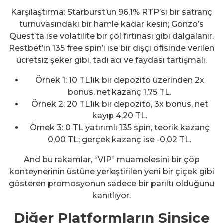
Karşılaştırma: Starburst’un 96,1% RTP’si bir satranç
turnuvasındaki bir hamle kadar kesin; Gonzo’s
Quest’ta ise volatilite bir çöl fırtınası gibi dalgalanır.
Restbet’in 135 free spin’i ise bir dişçi ofisinde verilen
ücretsiz şeker gibi, tadı acı ve faydası tartışmalı.
Örnek 1: 10 TL’lik bir depozito üzerinden 2x
bonus, net kazanç 1,75 TL.
Örnek 2: 20 TL’lik bir depozito, 3x bonus, net
kayıp 4,20 TL.
Örnek 3: 0 TL yatırımlı 135 spin, teorik kazanç
0,00 TL; gerçek kazanç ise -0,02 TL.
And bu rakamlar, “VIP” muamelesini bir çöp
konteynerinin üstüne yerleştirilen yeni bir çiçek gibi
gösteren promosyonun sadece bir parıltı olduğunu
kanıtlıyor.
Diğer Platformların Sinsice