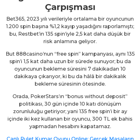
Çarpışması
Bet365, 2023 yılı verileriyle ortalama bir oyuncunun
1.200 spin başına %1,2 kayıp yaşadığını raporlamıştı;
bu, Restbet’in 135 spin’iyle 2,5 kat daha düşük bir
risk anlamına geliyor.
But 888casino’nun “free spin” kampanyası, aynı 135
spin’i 1,5 kat daha uzun bir sürede sunuyor; bu da
oyuncunun bekleme süresini 7 dakikadan 10
dakikaya çıkarıyor, ki bu da hâlâ bir dakikalık
bekleme süresinin ötesinde.
Orada, PokerStars’ın “bonus without deposit”
politikası, 30 gün içinde 10 katı dönüşüm
zorunluluğu getiriyor; yani 135 free spin’i bir ay
içinde iki kez kullanan bir oyuncu, 300 TL ek bahis
yapmadan hesabını kapatamaz.
Canlı Rulet Kumar Oyunu Online: Gerçek Masaların