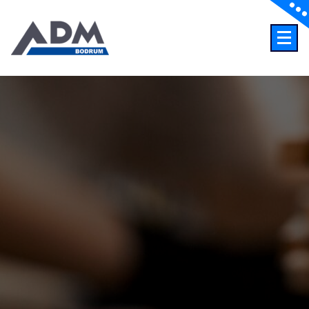
İçeriğe
geç