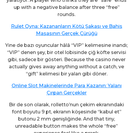
yaratıyor. A player who thinks they are “safe” ends
up with a negative balance after three “free”
rounds.
Rulet Oyna: Kazananların Kötü Şakası ve Bahis
Masasının Gerçek Çürüğü
Yine de bazı oyuncular hâlâ “VIP” kelimesine inandı;
“VIP” denen şey, bir otel lobisinde çiğ köfte servisi
gibi, sadece bir gösteri. Because the casino never
actually gives away anything without a catch, ve
“gift” kelimesi bir yalan gibi döner.
Online Slot Makinelerinde Para Kazanın: Yalanı
Çırpan Gerçekler
Bir de son olarak, rolletto’nun çekim ekranındaki
font boyutu 9 pt, ekranın köşesinde “kabul et”
butonu 2 mm genişliğinde. And that tiny,
unreadable button makes the whole “free”