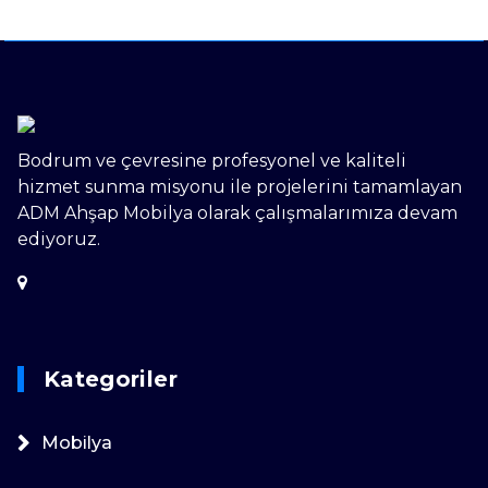
Bodrum ve çevresine profesyonel ve kaliteli
hizmet sunma misyonu ile projelerini tamamlayan
ADM Ahşap Mobilya olarak çalışmalarımıza devam
ediyoruz.
Kategoriler
Mobilya