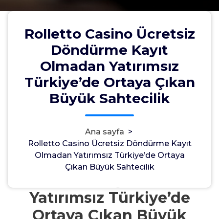
Rolletto Casino Ücretsiz
Döndürme Kayıt
Olmadan Yatırımsız
Türkiye’de Ortaya Çıkan
Büyük Sahtecilik
17, Haz, 2026
0
Ana sayfa
>
Genel
Rolletto Casino Ücretsiz Döndürme Kayıt
Olmadan Yatırımsız Türkiye’de Ortaya
Rolletto Casino Ücretsiz
Çıkan Büyük Sahtecilik
Döndürme Kayıt Olmadan
Yatırımsız Türkiye’de
Ortaya Çıkan Büyük