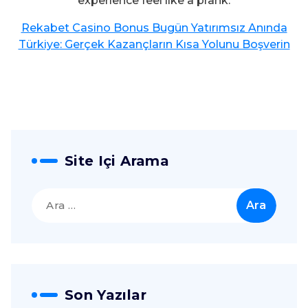
experience feel like a prank.
Rekabet Casino Bonus Bugün Yatırımsız Anında
Türkiye: Gerçek Kazançların Kısa Yolunu Boşverin
Site Içi Arama
Arama:
Son Yazılar