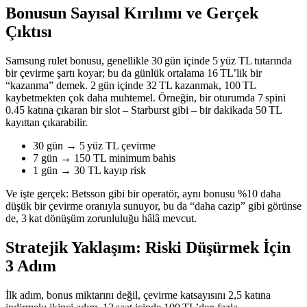
Bonusun Sayısal Kırılımı ve Gerçek
Çıktısı
Samsung rulet bonusu, genellikle 30 gün içinde 5 yüz TL tutarında
bir çevirme şartı koyar; bu da günlük ortalama 16 TL’lik bir
“kazanma” demek. 2 gün içinde 32 TL kazanmak, 100 TL
kaybetmekten çok daha muhtemel. Örneğin, bir oturumda 7 spini
0.45 katına çıkaran bir slot – Starburst gibi – bir dakikada 50 TL
kayıttan çıkarabilir.
30 gün → 5 yüz TL çevirme
7 gün → 150 TL minimum bahis
1 gün → 30 TL kayıp risk
Ve işte gerçek: Betsson gibi bir operatör, aynı bonusu %10 daha
düşük bir çevirme oranıyla sunuyor, bu da “daha cazip” gibi görünse
de, 3 kat dönüşüm zorunluluğu hâlâ mevcut.
Stratejik Yaklaşım: Riski Düşürmek İçin
3 Adım
İlk adım, bonus miktarını değil, çevirme katsayısını 2,5 katına