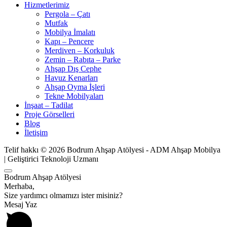
Hizmetlerimiz
Pergola – Çatı
Mutfak
Mobilya İmalatı
Kapı – Pencere
Merdiven – Korkuluk
Zemin – Rabıta – Parke
Ahşap Dış Cephe
Havuz Kenarları
Ahşap Oyma İşleri
Tekne Mobilyaları
İnşaat – Tadilat
Proje Görselleri
Blog
İletişim
Telif hakkı © 2026 Bodrum Ahşap Atölyesi - ADM Ahşap Mobilya
| Geliştirici Teknoloji Uzmanı
Bodrum Ahşap Atölyesi
Merhaba,
Size yardımcı olmamızı ister misiniz?
Mesaj Yaz