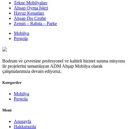
Tekne Mobilyaları
Ahşap Oyma İşleri
Havuz Kenarları
Ahşap Dış Cephe
Zemin – Rabıta – Parke
Mobilya
Pergola
Bodrum ve çevresine profesyonel ve kaliteli hizmet sunma misyonu
ile projelerini tamamlayan ADM Ahşap Mobilya olarak
çalışmalarımıza devam ediyoruz.
Kategoriler
Mobilya
Pergola
Menü
Anasayfa
Hakkımızda