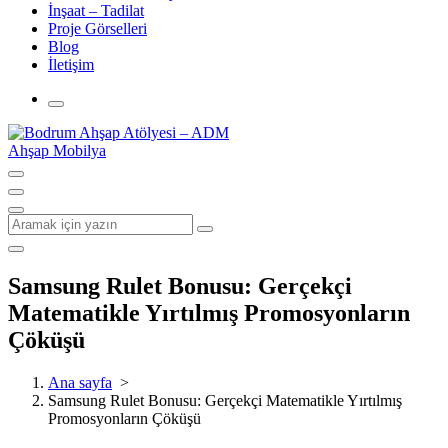
İnşaat – Tadilat
Proje Görselleri
Blog
İletişim
Samsung Rulet Bonusu: Gerçekçi
Matematikle Yırtılmış Promosyonların
Çöküşü
Ana sayfa
>
Samsung Rulet Bonusu: Gerçekçi Matematikle Yırtılmış
Promosyonların Çöküşü