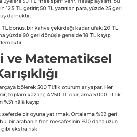
 üyelere 50 TL “free spin” verir. Hesaplayalım, bu
in 12.5 TL getirir; 50 TL yatırılan para, yüzde 25 geri
üş demektir.
0 TL bonus, bir kahve çekirdeği kadar ufak; 20 TL
ma yüzde 90 geri dönüşle genelde 18 TL kayıp
demektir.
eri ve Matematiksel
arışıklığı
parçaya bölerek 500 TL’lik oturumlar yapar. Her
r; toplam kazanç 4.750 TL olur, ama 5.000 TL’lik
n %5’i hâlâ kayıp.
ek seferde bir oyuna yatırmak. Ortalama %92 geri
 bu, bir arabanın fren mesafesinin %10 daha uzun
gibi ekstra risk.