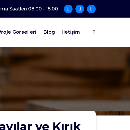
şma Saatleri 08:00 - 18:00
Proje Görselleri
Blog
İletişim
yılar ve Kırık