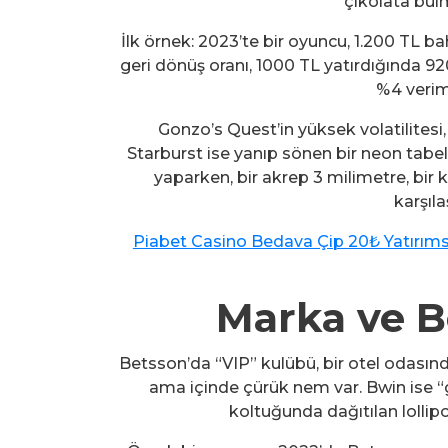
çikolata bulm
İlk örnek: 2023’te bir oyuncu, 1.200 TL 
geri dönüş oranı, 1000 TL yatırdığında 92
%4 veriml
Gonzo’s Quest’in yüksek volatilitesi
Starburst ise yanıp sönen bir neon tabe
yaparken, bir akrep 3 milimetre, bi
karşıl
Piabet Casino Bedava Çip 20₺ Yatırımsı
Marka ve B
Betsson’da “VIP” kulübü, bir otel odasın
ama içinde çürük nem var. Bwin ise “gi
koltuğunda dağıtılan lollipo