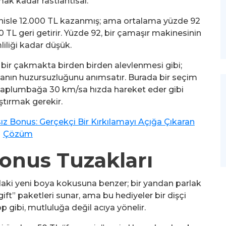
ak kadar rastlantısal.
bahisle 12.000 TL kazanmış; ama ortalama yüzde 92
0 TL geri getirir. Yüzde 92, bir çamaşır makinesinin
iliği kadar düşük.
, bir çakmakta birden birden alevlenmesi gibi;
lanın huzursuzluğunu anımsatır. Burada bir seçim
r kaplumbağa 30 km/sa hızda hareket eder gibi
aştırmak gerekir.
z Bonus: Gerçekçi Bir Kırkılamayı Açığa Çıkaran
Çözüm
onus Tuzakları
daki yeni boya kokusuna benzer; bir yandan parlak
ft” paketleri sunar, ama bu hediyeler bir dişçi
p gibi, mutluluğa değil acıya yönelir.