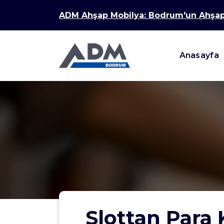
İçeriğe
ADM Ahşap Mobilya: Bodrum'un Ahşap
geç
Anasayfa
Slottan Para 