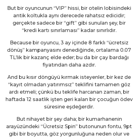
But bir oyuncunun “VIP” hissi, bir otelin lobisindeki
antik koltukla aynı derecede rahatsız edicidir;
gerçekte sadece bir “gift” gibi sunulan şey, bir
“kredi kartı sınırlaması” kadar sınırlıdır.
Because bir oyuncu, 3 ay içinde 8 farklı “ücretsiz
dönüş” kampanyasını denediğinde, ortalama 0.07
TL’lik bir kazanç elde eder; bu da bir çay bardağı
fiyatından daha azdır.
And bu kısır döngüyü kırmak isteyenler, bir kez de
“kayıt olmadan yatırımsız” teklifini tamamen göz
ardı etmeli; çünkü bu teklife harcanan zaman, bir
haftada 12 saatlik işten geri kalan bir çocuğun ödev
süresine eşdeğerdir.
But nihayet bir şey daha; bir kumarhanenin
arayüzündeki “Ücretsiz Spin” butonunun fontu, 9pt
gibi bir boyutta, göz yorgunluğuna neden olur ve