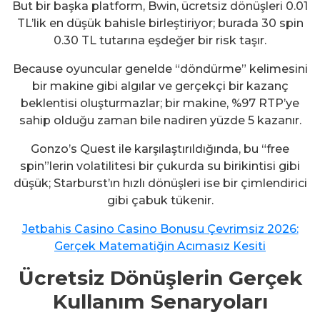
But bir başka platform, Bwin, ücretsiz dönüşleri 0.01
TL’lik en düşük bahisle birleştiriyor; burada 30 spin
0.30 TL tutarına eşdeğer bir risk taşır.
Because oyuncular genelde “döndürme” kelimesini
bir makine gibi algılar ve gerçekçi bir kazanç
beklentisi oluşturmazlar; bir makine, %97 RTP’ye
sahip olduğu zaman bile nadiren yüzde 5 kazanır.
Gonzo’s Quest ile karşılaştırıldığında, bu “free
spin”lerin volatilitesi bir çukurda su birikintisi gibi
düşük; Starburst’ın hızlı dönüşleri ise bir çimlendirici
gibi çabuk tükenir.
Jetbahis Casino Casino Bonusu Çevrimsiz 2026:
Gerçek Matematiğin Acımasız Kesiti
Ücretsiz Dönüşlerin Gerçek
Kullanım Senaryoları