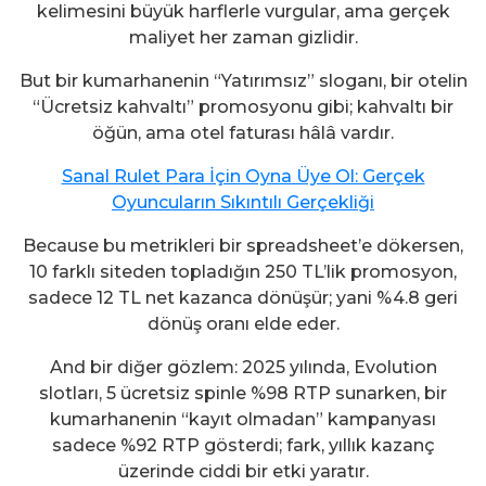
kelimesini büyük harflerle vurgular, ama gerçek
maliyet her zaman gizlidir.
But bir kumarhanenin “Yatırımsız” sloganı, bir otelin
“Ücretsiz kahvaltı” promosyonu gibi; kahvaltı bir
öğün, ama otel faturası hâlâ vardır.
Sanal Rulet Para İçin Oyna Üye Ol: Gerçek
Oyuncuların Sıkıntılı Gerçekliği
Because bu metrikleri bir spreadsheet’e dökersen,
10 farklı siteden topladığın 250 TL’lik promosyon,
sadece 12 TL net kazanca dönüşür; yani %4.8 geri
dönüş oranı elde eder.
And bir diğer gözlem: 2025 yılında, Evolution
slotları, 5 ücretsiz spinle %98 RTP sunarken, bir
kumarhanenin “kayıt olmadan” kampanyası
sadece %92 RTP gösterdi; fark, yıllık kazanç
üzerinde ciddi bir etki yaratır.