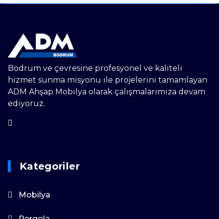
Bodrum ve çevresine profesyonel ve kaliteli
hizmet sunma misyonu ile projelerini tamamlayan
ADM Ahşap Mobilya olarak çalışmalarımıza devam
ediyoruz.
Kategoriler
Mobilya
Pergola