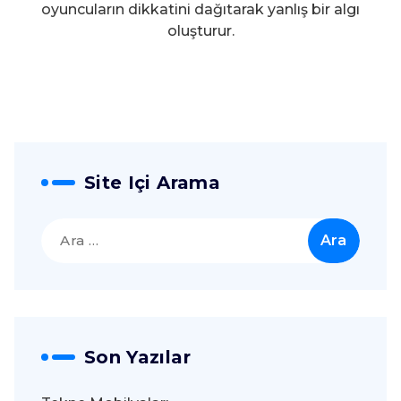
oyuncuların dikkatini dağıtarak yanlış bir algı
oluşturur.
Site Içi Arama
Arama:
Son Yazılar