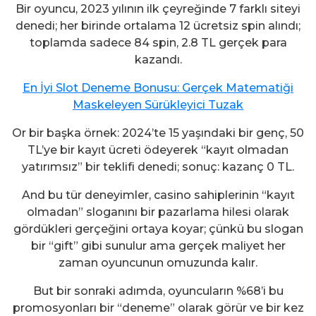
Bir oyuncu, 2023 yılının ilk çeyreğinde 7 farklı siteyi
denedi; her birinde ortalama 12 ücretsiz spin alındı;
toplamda sadece 84 spin, 2.8 TL gerçek para
kazandı.
En İyi Slot Deneme Bonusu: Gerçek Matematiği
Maskeleyen Sürükleyici Tuzak
Or bir başka örnek: 2024’te 15 yaşındaki bir genç, 50
TL’ye bir kayıt ücreti ödeyerek “kayıt olmadan
yatırımsız” bir teklifi denedi; sonuç: kazanç 0 TL.
And bu tür deneyimler, casino sahiplerinin “kayıt
olmadan” sloganını bir pazarlama hilesi olarak
gördükleri gerçeğini ortaya koyar; çünkü bu slogan
bir “gift” gibi sunulur ama gerçek maliyet her
zaman oyuncunun omuzunda kalır.
But bir sonraki adımda, oyuncuların %68’i bu
promosyonları bir “deneme” olarak görür ve bir kez