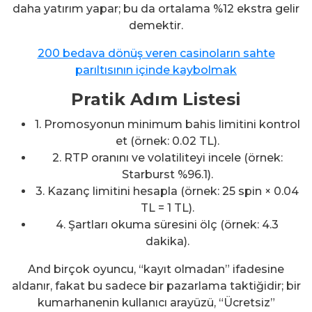
daha yatırım yapar; bu da ortalama %12 ekstra gelir
demektir.
200 bedava dönüş veren casinoların sahte
parıltısının içinde kaybolmak
Pratik Adım Listesi
1. Promosyonun minimum bahis limitini kontrol
et (örnek: 0.02 TL).
2. RTP oranını ve volatiliteyi incele (örnek:
Starburst %96.1).
3. Kazanç limitini hesapla (örnek: 25 spin × 0.04
TL = 1 TL).
4. Şartları okuma süresini ölç (örnek: 4.3
dakika).
And birçok oyuncu, “kayıt olmadan” ifadesine
aldanır, fakat bu sadece bir pazarlama taktiğidir; bir
kumarhanenin kullanıcı arayüzü, “Ücretsiz”