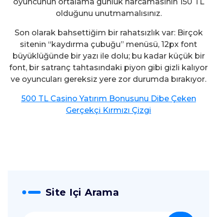
oyuncunun ortalama günlük harcamasının 150 TL
olduğunu unutmamalısınız.
Son olarak bahsettiğim bir rahatsızlık var: Birçok
sitenin “kaydırma çubuğu” menüsü, 12px font
büyüklüğünde bir yazı ile dolu; bu kadar küçük bir
font, bir satranç tahtasındaki piyon gibi gizli kalıyor
ve oyuncuları gereksiz yere zor durumda bırakıyor.
500 TL Casino Yatırım Bonusunu Dibe Çeken
Gerçekçi Kırmızı Çizgi
Site Içi Arama
Arama: