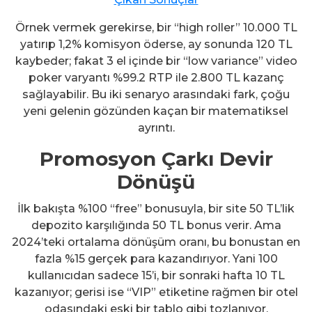
Örnek vermek gerekirse, bir “high roller” 10.000 TL
yatırıp 1,2% komisyon öderse, ay sonunda 120 TL
kaybeder; fakat 3 el içinde bir “low variance” video
poker varyantı %99.2 RTP ile 2.800 TL kazanç
sağlayabilir. Bu iki senaryo arasındaki fark, çoğu
yeni gelenin gözünden kaçan bir matematiksel
ayrıntı.
Promosyon Çarkı Devir
Dönüşü
İlk bakışta %100 “free” bonusuyla, bir site 50 TL’lik
depozito karşılığında 50 TL bonus verir. Ama
2024’teki ortalama dönüşüm oranı, bu bonustan en
fazla %15 gerçek para kazandırıyor. Yani 100
kullanıcıdan sadece 15’i, bir sonraki hafta 10 TL
kazanıyor; gerisi ise “VIP” etiketine rağmen bir otel
odasındaki eski bir tablo gibi tozlanıyor.