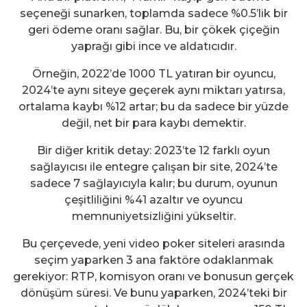
seçeneği sunarken, toplamda sadece %0.5’lik bir
geri ödeme oranı sağlar. Bu, bir çökek çiçeğin
yaprağı gibi ince ve aldatıcıdır.
Örneğin, 2022’de 1000 TL yatıran bir oyuncu,
2024’te aynı siteye geçerek aynı miktarı yatırsa,
ortalama kaybı %12 artar; bu da sadece bir yüzde
değil, net bir para kaybı demektir.
Bir diğer kritik detay: 2023’te 12 farklı oyun
sağlayıcısı ile entegre çalışan bir site, 2024’te
sadece 7 sağlayıcıyla kalır; bu durum, oyunun
çeşitliliğini %41 azaltır ve oyuncu
memnuniyetsizliğini yükseltir.
Bu çerçevede, yeni video poker siteleri arasında
seçim yaparken 3 ana faktöre odaklanmak
gerekiyor: RTP, komisyon oranı ve bonusun gerçek
dönüşüm süresi. Ve bunu yaparken, 2024’teki bir