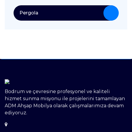
Pergola
Bodrum ve çevresine profesyonel ve kaliteli
hizmet sunma misyonu ile projelerini tamamlayan
ADM Ahşap Mobilya olarak çalışmalarımıza devam
ediyoruz.