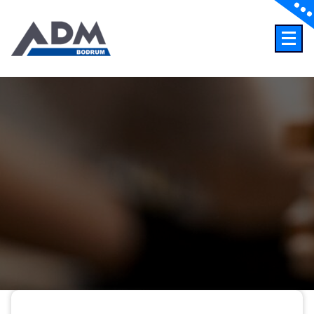
İçeriğe
geç