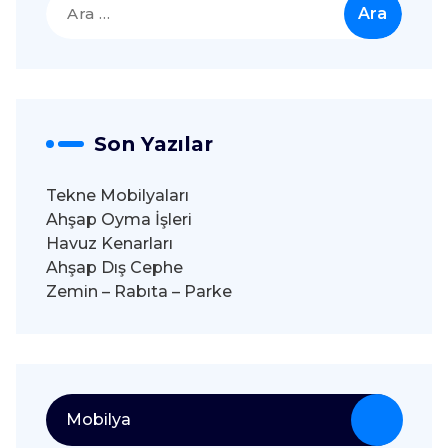
Son Yazılar
Tekne Mobilyaları
Ahşap Oyma İşleri
Havuz Kenarları
Ahşap Dış Cephe
Zemin – Rabıta – Parke
Mobilya