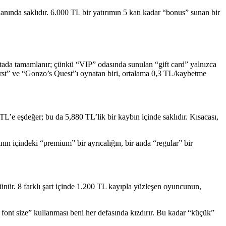
anında saklıdır. 6.000 TL bir yatırımın 5 katı kadar “bonus” sunan bir
ftada tamamlanır; çünkü “VIP” odasında sunulan “gift card” yalnızca
rburst” ve “Gonzo’s Quest”ı oynatan biri, ortalama 0,3 TL/kaybetme
’e eşdeğer; bu da 5,880 TL’lik bir kaybın içinde saklıdır. Kısacası,
nın içindeki “premium” bir ayrıcalığın, bir anda “regular” bir
ünür. 8 farklı şart içinde 1.200 TL kayıpla yüzleşen oyuncunun,
 font size” kullanması beni her defasında kızdırır. Bu kadar “küçük”