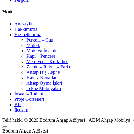
Pergola
Menü
Anasayfa
Hakkımızda
Hizmetlerimiz
Pergola – Çatı
Mutfak
Mobilya İmalatı
Kapı – Pencere
Merdiven – Korkuluk
Zemin – Rabıta – Parke
Ahşap Dış Cephe
Havuz Kenarları
Ahşap Oyma İşleri
Tekne Mobilyaları
İnşaat – Tadilat
Proje Görselleri
Blog
İletişim
Telif hakkı © 2026 Bodrum Ahşap Atölyesi - ADM Ahşap Mobilya | G
Bodrum Ahşap Atölyesi