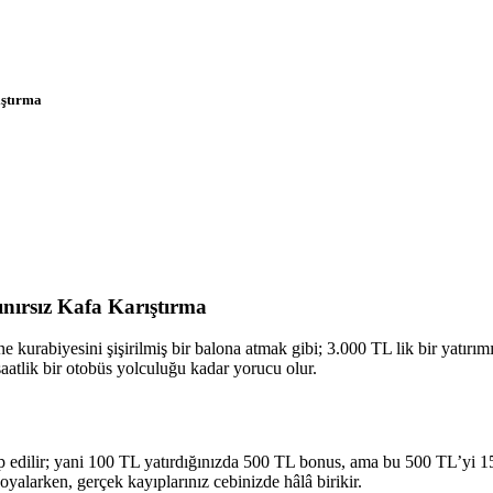
ıştırma
ınırsız Kafa Karıştırma
kurabiyesini şişirilmiş bir balona atmak gibi; 3.000 TL lik bir yatırımı 
saatlik bir otobüs yolculuğu kadar yorucu olur.
ep edilir; yani 100 TL yatırdığınızda 500 TL bonus, ama bu 500 TL’yi
oyalarken, gerçek kayıplarınız cebinizde hâlâ birikir.