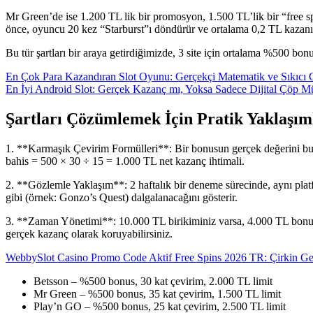
Mr Green’de ise 1.200 TL lik bir promosyon, 1.500 TL’lik bir “free sp
önce, oyuncu 20 kez “Starburst”ı döndürür ve ortalama 0,2 TL kazanı
Bu tür şartları bir araya getirdiğimizde, 3 site için ortalama %500 bo
En Çok Para Kazandıran Slot Oyunu: Gerçekçi Matematik ve Sıkıcı 
En İyi Android Slot: Gerçek Kazanç mı, Yoksa Sadece Dijital Çöp M
Şartları Çözümlemek İçin Pratik Yaklaşım
1. **Karmaşık Çevirim Formülleri**: Bir bonusun gerçek değerini bul
bahis = 500 × 30 ÷ 15 = 1.000 TL net kazanç ihtimali.
2. **Gözlemle Yaklaşım**: 2 haftalık bir deneme sürecinde, aynı pla
gibi (örnek: Gonzo’s Quest) dalgalanacağını gösterir.
3. **Zaman Yönetimi**: 10.000 TL birikiminiz varsa, 4.000 TL bonuslu 
gerçek kazanç olarak koruyabilirsiniz.
WebbySlot Casino Promo Code Aktif Free Spins 2026 TR: Çirkin Ger
Betsson – %500 bonus, 30 kat çevirim, 2.000 TL limit
Mr Green – %500 bonus, 35 kat çevirim, 1.500 TL limit
Play’n GO – %500 bonus, 25 kat çevirim, 2.500 TL limit