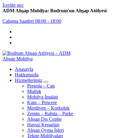
İçeriğe geç
ADM Ahşap Mobilya: Bodrum'un Ahşap Atölyesi
Çalışma Saatleri 08:00 - 18:00
Anasayfa
Hakkımızda
Hizmetlerimiz
Pergola – Çatı
Mutfak
Mobilya İmalatı
Kapı – Pencere
Merdiven – Korkuluk
Zemin – Rabıta – Parke
Ahşap Dış Cephe
Havuz Kenarları
Ahşap Oyma İşleri
Tekne Mobilyaları