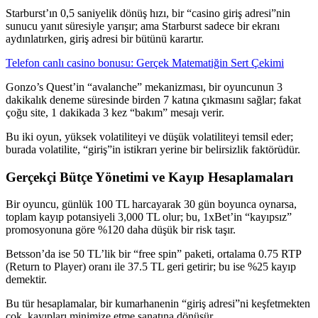
Starburst’ın 0,5 saniyelik dönüş hızı, bir “casino giriş adresi”nin
sunucu yanıt süresiyle yarışır; ama Starburst sadece bir ekranı
aydınlatırken, giriş adresi bir bütünü karartır.
Telefon canlı casino bonusu: Gerçek Matematiğin Sert Çekimi
Gonzo’s Quest’in “avalanche” mekanizması, bir oyuncunun 3
dakikalık deneme süresinde birden 7 katına çıkmasını sağlar; fakat
çoğu site, 1 dakikada 3 kez “bakım” mesajı verir.
Bu iki oyun, yüksek volatiliteyi ve düşük volatiliteyi temsil eder;
burada volatilite, “giriş”in istikrarı yerine bir belirsizlik faktörüdür.
Gerçekçi Bütçe Yönetimi ve Kayıp Hesaplamaları
Bir oyuncu, günlük 100 TL harcayarak 30 gün boyunca oynarsa,
toplam kayıp potansiyeli 3,000 TL olur; bu, 1xBet’in “kayıpsız”
promosyonuna göre %120 daha düşük bir risk taşır.
Betsson’da ise 50 TL’lik bir “free spin” paketi, ortalama 0.75 RTP
(Return to Player) oranı ile 37.5 TL geri getirir; bu ise %25 kayıp
demektir.
Bu tür hesaplamalar, bir kumarhanenin “giriş adresi”ni keşfetmekten
çok, kayıpları minimize etme sanatına dönüşür.