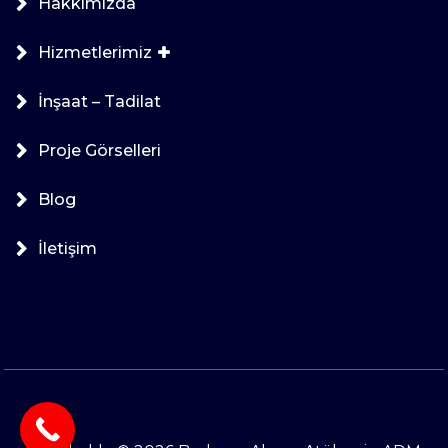
Hakkımızda
Hizmetlerimiz
İnşaat – Tadilat
Proje Görselleri
Blog
İletişim