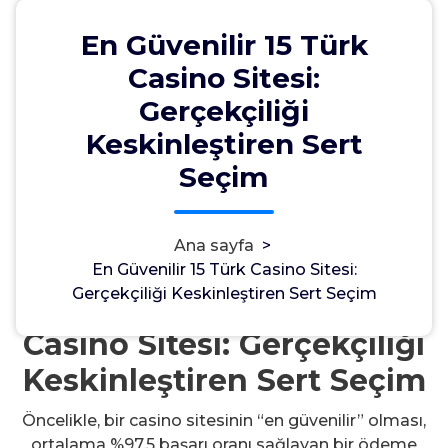
En Güvenilir 15 Türk
Casino Sitesi:
Gerçekçiliği
Keskinleştiren Sert
Seçim
17, Haz, 2026
0
Ana sayfa
>
Genel
En Güvenilir 15 Türk Casino Sitesi:
Gerçekçiliği Keskinleştiren Sert Seçim
En Güvenilir 15 Türk
Casino Sitesi: Gerçekçiliği
Keskinleştiren Sert Seçim
Öncelikle, bir casino sitesinin “en güvenilir” olması,
ortalama %97.5 başarı oranı sağlayan bir ödeme