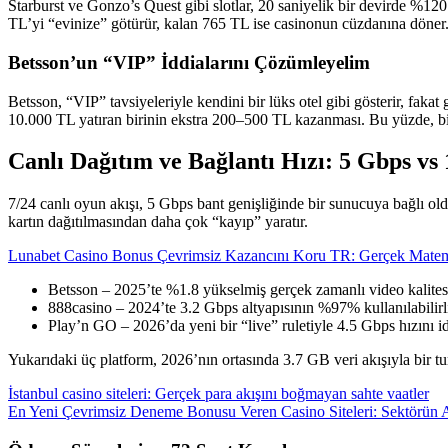
Starburst ve Gonzo’s Quest gibi slotlar, 20 saniyelik bir devirde %120
TL’yi “evinize” götürür, kalan 765 TL ise casinonun cüzdanına döner
Betsson’un “VIP” İddialarını Çözümleyelim
Betsson, “VIP” tavsiyeleriyle kendini bir lüks otel gibi gösterir, fakat
10.000 TL yatıran birinin ekstra 200–500 TL kazanması. Bu yüzde, bir di
Canlı Dağıtım ve Bağlantı Hızı: 5 Gbps vs
7/24 canlı oyun akışı, 5 Gbps bant genişliğinde bir sunucuya bağlı ol
kartın dağıtılmasından daha çok “kayıp” yaratır.
Lunabet Casino Bonus Çevrimsiz Kazancını Koru TR: Gerçek Mate
Betsson – 2025’te %1.8 yükselmiş gerçek zamanlı video kalites
888casino – 2024’te 3.2 Gbps altyapısının %97% kullanılabilirli
Play’n GO – 2026’da yeni bir “live” ruletiyle 4.5 Gbps hızını id
Yukarıdaki üç platform, 2026’nın ortasında 3.7 GB veri akışıyla bir tu
İstanbul casino siteleri: Gerçek para akışını boğmayan sahte vaatler
En Yeni Çevrimsiz Deneme Bonusu Veren Casino Siteleri: Sektörün A