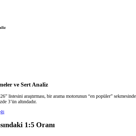
aliz
meler ve Sert Analiz
026” listesini araştırması, bir arama motorunun “en popüler” sekmesinde
de 3’ün altındadır.
eği
sındaki 1:5 Oranı