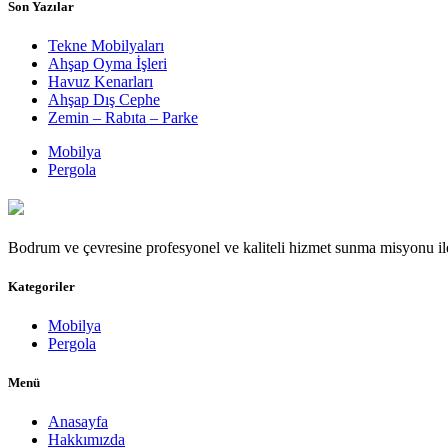
Son Yazılar
Tekne Mobilyaları
Ahşap Oyma İşleri
Havuz Kenarları
Ahşap Dış Cephe
Zemin – Rabıta – Parke
Mobilya
Pergola
Bodrum ve çevresine profesyonel ve kaliteli hizmet sunma misyonu 
Kategoriler
Mobilya
Pergola
Menü
Anasayfa
Hakkımızda