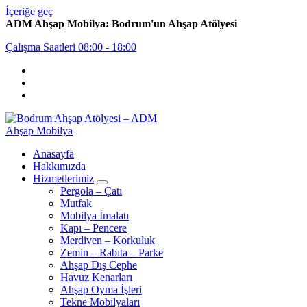
İçeriğe geç
ADM Ahşap Mobilya: Bodrum'un Ahşap Atölyesi
Çalışma Saatleri 08:00 - 18:00
Anasayfa
Hakkımızda
Hizmetlerimiz
Pergola – Çatı
Mutfak
Mobilya İmalatı
Kapı – Pencere
Merdiven – Korkuluk
Zemin – Rabıta – Parke
Ahşap Dış Cephe
Havuz Kenarları
Ahşap Oyma İşleri
Tekne Mobilyaları