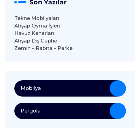
Son Yazılar
Tekne Mobilyaları
Ahşap Oyma İşleri
Havuz Kenarları
Ahşap Dış Cephe
Zemin – Rabıta – Parke
Mobilya
Pergola