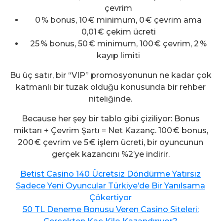
çevrim
0 % bonus, 10 € minimum, 0 € çevrim ama
0,01 € çekim ücreti
25 % bonus, 50 € minimum, 100 € çevrim, 2 %
kayıp limiti
Bu üç satır, bir “VIP” promosyonunun ne kadar çok
katmanlı bir tuzak olduğu konusunda bir rehber
niteliğinde.
Because her şey bir tablo gibi çiziliyor: Bonus
miktarı + Çevrim Şartı = Net Kazanç. 100 € bonus,
200 € çevrim ve 5 € işlem ücreti, bir oyuncunun
gerçek kazancını %2’ye indirir.
Betist Casino 140 Ücretsiz Döndürme Yatırsız
Sadece Yeni Oyuncular Türkiye’de Bir Yanılsama
Çökertiyor
50 TL Deneme Bonusu Veren Casino Siteleri: