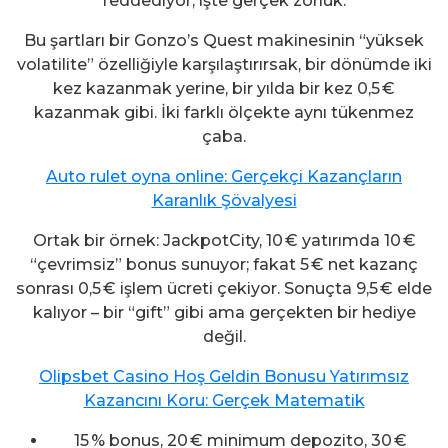
reddediyor; işte gerçek zorluk.
Bu şartları bir Gonzo’s Quest makinesinin “yüksek
volatilite” özelliğiyle karşılaştırırsak, bir dönümde iki
kez kazanmak yerine, bir yılda bir kez 0,5 €
kazanmak gibi. İki farklı ölçekte aynı tükenmez
çaba.
Auto rulet oyna online: Gerçekçi Kazançların
Karanlık Şövalyesi
Ortak bir örnek: JackpotCity, 10 € yatırımda 10 €
“çevrimsiz” bonus sunuyor; fakat 5 € net kazanç
sonrası 0,5 € işlem ücreti çekiyor. Sonuçta 9,5 € elde
kalıyor – bir “gift” gibi ama gerçekten bir hediye
değil.
Olipsbet Casino Hoş Geldin Bonusu Yatırımsız
Kazancını Koru: Gerçek Matematik
15 % bonus, 20 € minimum depozito, 30 €