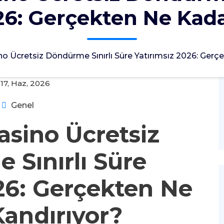
26: Gerçekten Ne Kad
o Ücretsiz Döndürme Sınırlı Süre Yatırımsız 2026: Gerç
17, Haz, 2026
0
Genel
sino Ücretsiz
Sınırlı Süre
26: Gerçekten Ne
andırıyor?