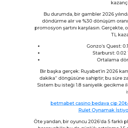
kazanç 
Bu durumda, bir gambler 2026 yılında 5
döndürme alır ve %30 dönüşüm oranı 
promosyon şartını karşılasın. Gerçekte
TL kaza
Gonzo’s Quest: 0.
Starburst: 0.02
Ortalama dön
Bir başka gerçek: Ruyabet’in 2026 kam
dakika” döngüsüne sahiptir; bu süre z
Sistem bu isteği 1.8 saniyelik gecikme i
betmabet casino bedava çip 20₺ 
Rulet Oynamak İstiyor
Öte yandan, bir oyuncu 2026’da 5 farklı 