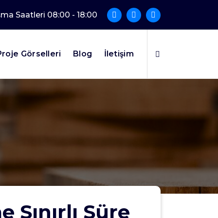
şma Saatleri 08:00 - 18:00
Proje Görselleri
Blog
İletişim
 Sınırlı Süre