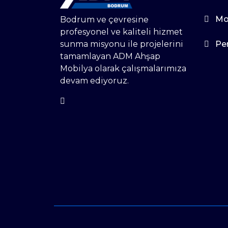
Mo
Bodrum ve çevresine
profesyonel ve kaliteli hizmet
sunma misyonu ile projelerini
Pe
tamamlayan ADM Ahşap
Mobilya olarak çalışmalarımıza
devam ediyoruz.