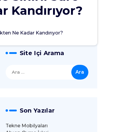
ar Kandırıyor?
ekten Ne Kadar Kandırıyor?
Site Içi Arama
Arama:
Son Yazılar
Tekne Mobilyaları