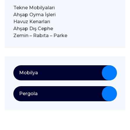
Tekne Mobilyaları
Ahşap Oyma İşleri
Havuz Kenarları
Ahşap Dış Cephe
Zemin – Rabıta – Parke
Mobilya
Pergola