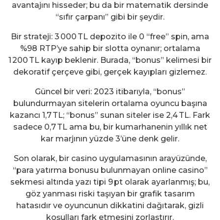
avantajını hisseder; bu da bir matematik dersinde
“sıfır çarpanı” gibi bir şeydir.
Bir strateji: 3 000 TL depozito ile 0 “free” spin, ama
%98 RTP’ye sahip bir slotta oynanır; ortalama
1 200 TL kayıp beklenir. Burada, “bonus” kelimesi bir
dekoratif çerçeve gibi, gerçek kayıpları gizlemez.
Güncel bir veri: 2023 itibarıyla, “bonus”
bulundurmayan sitelerin ortalama oyuncu başına
kazancı 1,7 TL; “bonus” sunan siteler ise 2,4 TL. Fark
sadece 0,7 TL ama bu, bir kumarhanenin yıllık net
kar marjının yüzde 3’üne denk gelir.
Son olarak, bir casino uygulamasının arayüzünde,
“para yatırma bonusu bulunmayan online casino”
sekmesi altında yazı tipi 9 pt olarak ayarlanmış; bu,
göz yanması riski taşıyan bir grafik tasarım
hatasıdır ve oyuncunun dikkatini dağıtarak, gizli
koşulları fark etmesini zorlaştırır.