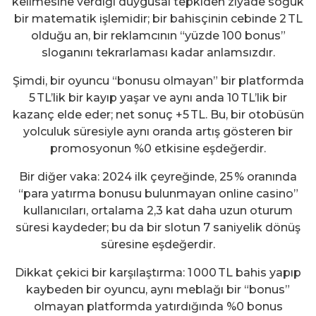
kelimesine verdiği duygusal tepkiden ziyade soğuk
bir matematik işlemidir; bir bahisçinin cebinde 2 TL
olduğu an, bir reklamcının “yüzde 100 bonus”
sloganını tekrarlaması kadar anlamsızdır.
Şimdi, bir oyuncu “bonusu olmayan” bir platformda
5 TL’lik bir kayıp yaşar ve aynı anda 10 TL’lik bir
kazanç elde eder; net sonuç +5 TL. Bu, bir otobüsün
yolculuk süresiyle aynı oranda artış gösteren bir
promosyonun %0 etkisine eşdeğerdir.
Bir diğer vaka: 2024 ilk çeyreğinde, 25 % oranında
“para yatırma bonusu bulunmayan online casino”
kullanıcıları, ortalama 2,3 kat daha uzun oturum
süresi kaydeder; bu da bir slotun 7 saniyelik dönüş
süresine eşdeğerdir.
Dikkat çekici bir karşılaştırma: 1 000 TL bahis yapıp
kaybeden bir oyuncu, aynı meblağı bir “bonus”
olmayan platformda yatırdığında %0 bonus